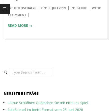
2019-
BY:
DOLOSCHAE43
ON:
9. JULI 2019
IN:
SATIRE
WITH:
07-
1 COMMENT
09
READ MORE →
Search
NEUESTE BEITRÄGE
Lothar Schäffner: Quatschen Sie mir nicht ins Spiel
SatirSpiegel im brettl-Format vom 25. Juni 2020