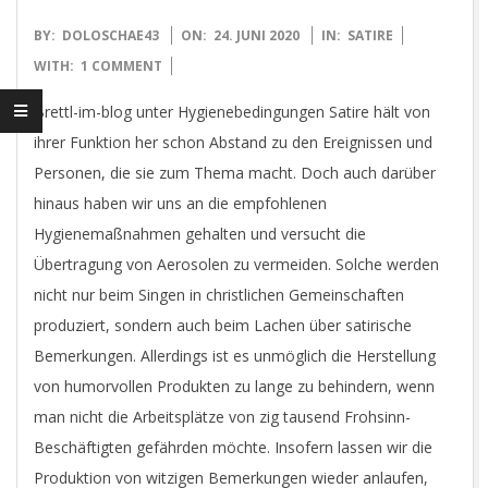
2020-
BY:
DOLOSCHAE43
ON:
24. JUNI 2020
IN:
SATIRE
06-
WITH:
1 COMMENT
24
Brettl-im-blog unter Hygienebedingungen Satire hält von
ihrer Funktion her schon Abstand zu den Ereignissen und
Personen, die sie zum Thema macht. Doch auch darüber
hinaus haben wir uns an die empfohlenen
Hygienemaßnahmen gehalten und versucht die
Übertragung von Aerosolen zu vermeiden. Solche werden
nicht nur beim Singen in christlichen Gemeinschaften
produziert, sondern auch beim Lachen über satirische
Bemerkungen. Allerdings ist es unmöglich die Herstellung
von humorvollen Produkten zu lange zu behindern, wenn
man nicht die Arbeitsplätze von zig tausend Frohsinn-
Beschäftigten gefährden möchte. Insofern lassen wir die
Produktion von witzigen Bemerkungen wieder anlaufen,