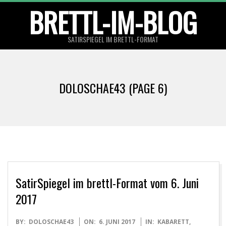
Skip
BRETTL-IM-BLOG
to
content
SATIRSPIEGEL IM BRETTL-FORMAT
Primary
Navigation
DOLOSCHAE43
(PAGE 6)
Menu
SatirSpiegel im brettl-Format vom 6. Juni
2017
2017-
BY:
DOLOSCHAE43
ON:
6. JUNI 2017
IN:
KABARETT
,