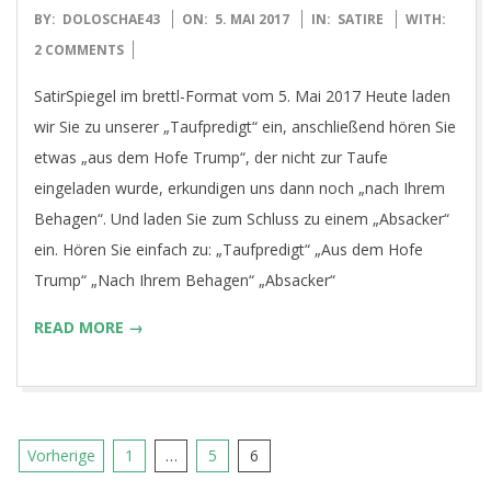
2017-
BY:
DOLOSCHAE43
ON:
5. MAI 2017
IN:
SATIRE
WITH:
05-
2 COMMENTS
05
SatirSpiegel im brettl-Format vom 5. Mai 2017 Heute laden
wir Sie zu unserer „Taufpredigt“ ein, anschließend hören Sie
etwas „aus dem Hofe Trump“, der nicht zur Taufe
eingeladen wurde, erkundigen uns dann noch „nach Ihrem
Behagen“. Und laden Sie zum Schluss zu einem „Absacker“
ein. Hören Sie einfach zu: „Taufpredigt“ „Aus dem Hofe
Trump“ „Nach Ihrem Behagen“ „Absacker“
READ MORE →
Seitennummerierung
Vorherige
1
…
5
6