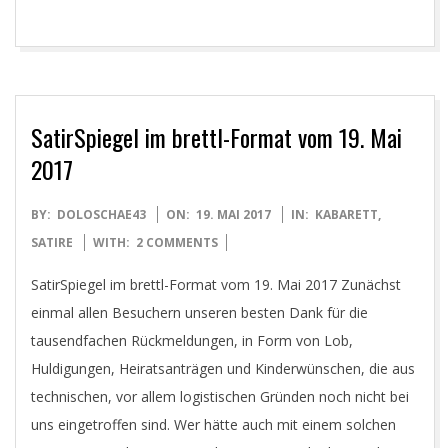
SatirSpiegel im brettl-Format vom 19. Mai
2017
2017-
BY:
DOLOSCHAE43
ON:
19. MAI 2017
IN:
KABARETT
,
05-
SATIRE
WITH:
2 COMMENTS
19
SatirSpiegel im brettl-Format vom 19. Mai 2017 Zunächst
einmal allen Besuchern unseren besten Dank für die
tausendfachen Rückmeldungen, in Form von Lob,
Huldigungen, Heiratsanträgen und Kinderwünschen, die aus
technischen, vor allem logistischen Gründen noch nicht bei
uns eingetroffen sind. Wer hätte auch mit einem solchen