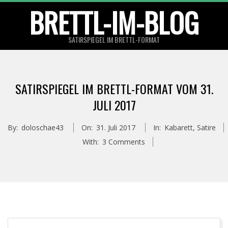
Skip
BRETTL-IM-BLOG
to
content
SATIRSPIEGEL IM BRETTL-FORMAT
Primary
Navigation
SATIRSPIEGEL IM BRETTL-FORMAT VOM 31.
Menu
JULI 2017
By:
doloschae43
On:
31. Juli 2017
In:
Kabarett
,
Satire
With:
3 Comments