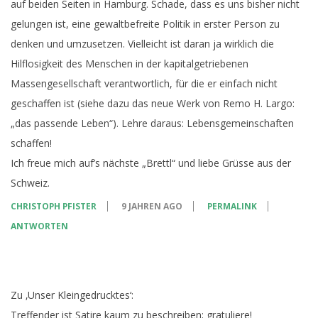
auf beiden Seiten in Hamburg. Schade, dass es uns bisher nicht
gelungen ist, eine gewaltbefreite Politik in erster Person zu
denken und umzusetzen. Vielleicht ist daran ja wirklich die
Hilflosigkeit des Menschen in der kapitalgetriebenen
Massengesellschaft verantwortlich, für die er einfach nicht
geschaffen ist (siehe dazu das neue Werk von Remo H. Largo:
„das passende Leben“). Lehre daraus: Lebensgemeinschaften
schaffen!
Ich freue mich auf’s nächste „Brettl“ und liebe Grüsse aus der
Schweiz.
CHRISTOPH PFISTER
9 JAHREN AGO
PERMALINK
ANTWORTEN
Zu ‚Unser Kleingedrucktes‘:
Treffender ist Satire kaum zu beschreiben; gratuliere!