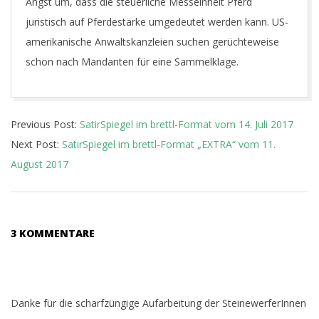
Angst um, dass die steuerliche Messeinheit Pferd
juristisch auf Pferdestärke umgedeutet werden kann. US-
amerikanische Anwaltskanzleien suchen gerüchteweise
schon nach Mandanten für eine Sammelklage.
2017-
Previous Post:
SatirSpiegel im brettl-Format vom 14. Juli 2017
07-
Next Post:
SatirSpiegel im brettl-Format „EXTRA“ vom 11.
31
August 2017
3 KOMMENTARE
Danke für die scharfzüngige Aufarbeitung der SteinewerferInnen